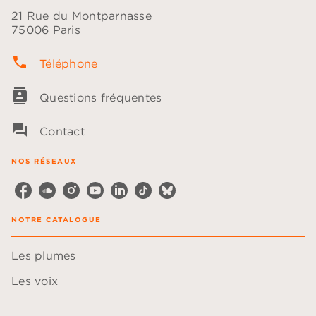
21 Rue du Montparnasse
75006 Paris
phone
Téléphone
contacts
Questions fréquentes
question_answer
Contact
NOS RÉSEAUX
NOTRE CATALOGUE
Les plumes
Les voix