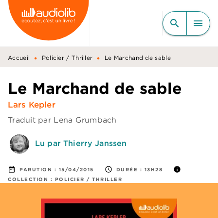
MENU
RECHERCHE
CONTENU
search
menu
PIED DE PAGE
•
•
Accueil
Policier / Thriller
Le Marchand de sable
Le Marchand de sable
Lars Kepler
Traduit par
Lena Grumbach
Lu par Thierry Janssen
date_range
access_time
info
PARUTION :
15/04/2015
DURÉE :
13H28
COLLECTION :
POLICIER / THRILLER