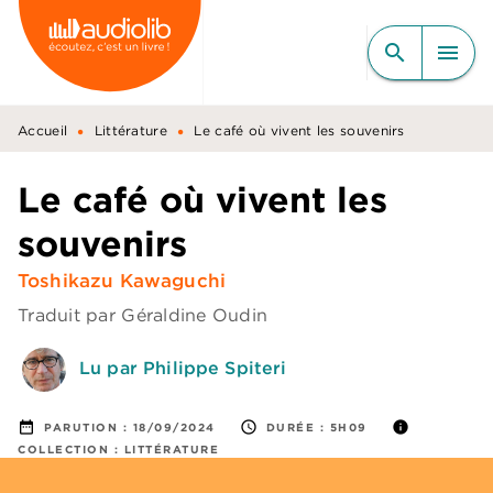
MENU
RECHERCHE
CONTENU
search
menu
PIED DE PAGE
•
•
Accueil
Littérature
Le café où vivent les souvenirs
Le café où vivent les
souvenirs
Toshikazu Kawaguchi
Traduit par
Géraldine Oudin
Lu par Philippe Spiteri
date_range
access_time
info
PARUTION :
18/09/2024
DURÉE :
5H09
COLLECTION :
LITTÉRATURE