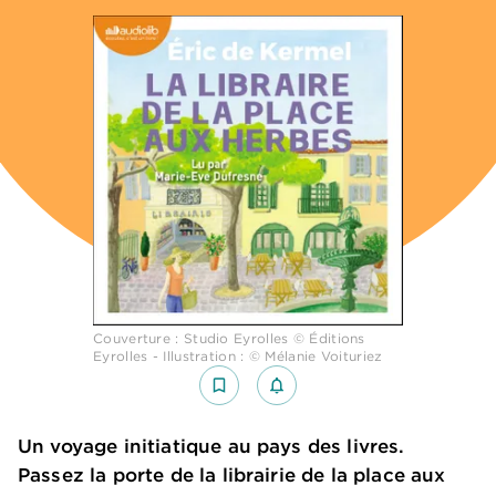
Couverture : Studio Eyrolles © Éditions
Eyrolles - Illustration : © Mélanie Voituriez
bookmark_border
notifications_none_outlined
Un voyage initiatique au pays des livres.
Passez la porte de la librairie de la place aux