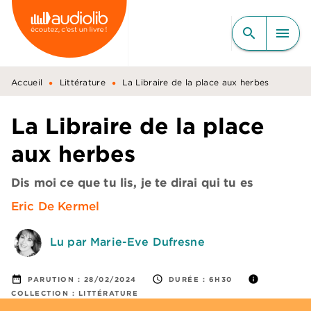
MENU
RECHERCHE
CONTENU
search
menu
PIED DE PAGE
•
•
Accueil
Littérature
La Libraire de la place aux herbes
La Libraire de la place
aux herbes
Dis moi ce que tu lis, je te dirai qui tu es
Eric De Kermel
Lu par Marie-Eve Dufresne
date_range
access_time
info
PARUTION :
28/02/2024
DURÉE :
6H30
COLLECTION :
LITTÉRATURE