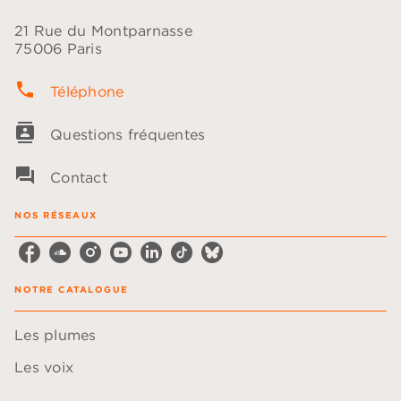
21 Rue du Montparnasse
75006 Paris
phone
Téléphone
contacts
Questions fréquentes
question_answer
Contact
NOS RÉSEAUX
NOTRE CATALOGUE
Les plumes
Les voix