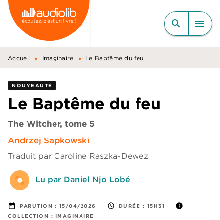
MENU
RECHERCHE
CONTENU
search
menu
PIED DE PAGE
•
•
Accueil
Imaginaire
Le Baptême du feu
NOUVEAUTÉ
Le Baptême du feu
The Witcher, tome 5
Andrzej Sapkowski
Traduit par
Caroline Raszka-Dewez
Lu par Daniel Njo Lobé
date_range
access_time
info
PARUTION :
15/04/2026
DURÉE :
15H31
COLLECTION :
IMAGINAIRE