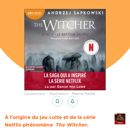
Couverture : Illustration : Maéna Paillet
bookmark_border
notifications_none_outlined
À l’origine du jeu culte et de la série
Netflix phénomène
The Witcher
.