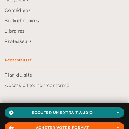
Comédiens
Bibliothécaires
Libraires
Professeurs
ACCESSIBILITÉ
Plan du site
Accessibilité: non conforme
play_circle_filled
ÉCOUTER UN EXTRAIT AUDIO
arrow_drop_down
Données personnelles
Paramétrer vos cookies
shopping_basket
ACHETER VOTRE FORMAT
arrow_drop_down