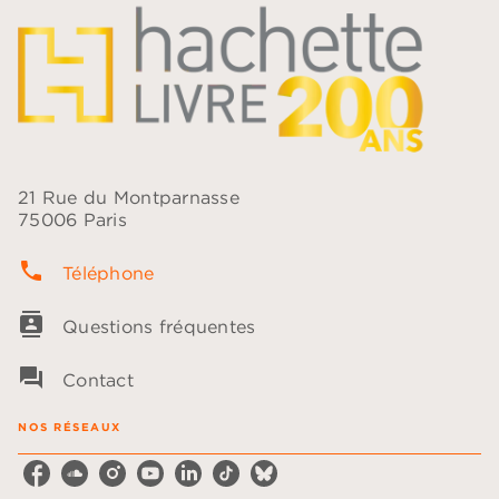
21 Rue du Montparnasse
75006 Paris
phone
Téléphone
contacts
Questions fréquentes
question_answer
Contact
NOS RÉSEAUX