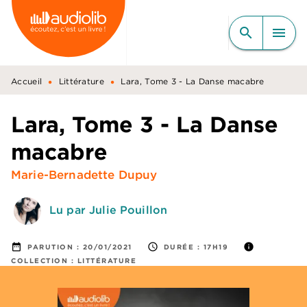
MENU
RECHERCHE
CONTENU
search
menu
PIED DE PAGE
•
•
Accueil
Littérature
Lara, Tome 3 - La Danse macabre
Lara, Tome 3 - La Danse
macabre
Marie-Bernadette Dupuy
Lu par Julie Pouillon
date_range
access_time
info
PARUTION :
20/01/2021
DURÉE :
17H19
COLLECTION :
LITTÉRATURE