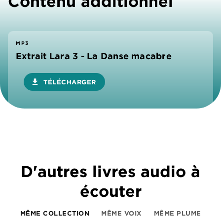
Contenu additionnel
MP3
Extrait Lara 3 - La Danse macabre
download
TÉLÉCHARGER
D'autres livres audio à
écouter
MÊME COLLECTION
MÊME VOIX
MÊME PLUME