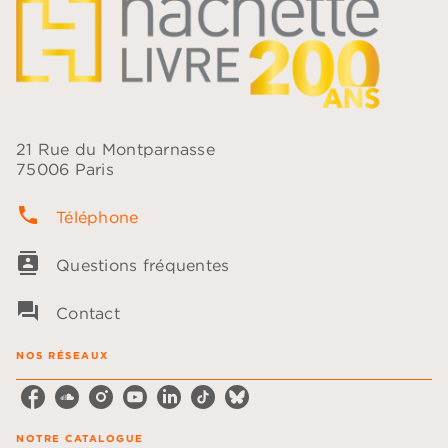
21 Rue du Montparnasse
75006 Paris
phone
Téléphone
contacts
Questions fréquentes
question_answer
Contact
NOS RÉSEAUX
NOTRE CATALOGUE