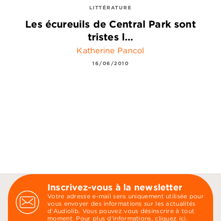
LITTÉRATURE
Les écureuils de Central Park sont
tristes l…
Katherine Pancol
16/06/2010
Inscrivez-vous à la newsletter
Votre adresse e-mail sera uniquement utilisée pour
vous envoyer des informations sur les actualités
d'Audiolib. Vous pouvez vous désinscrire à tout
moment. Pour plus d’informations,
cliquez ici
.