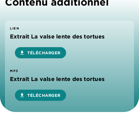
Contenu additionnel
LIEN
Extrait La valse lente des tortues
download
TÉLÉCHARGER
MP3
Extrait La valse lente des tortues
download
TÉLÉCHARGER