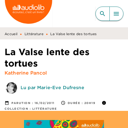
MENU
RECHERCHE
CONTENU
search
menu
PIED DE PAGE
•
•
Accueil
Littérature
La Valse lente des tortues
La Valse lente des
tortues
Katherine Pancol
Lu par Marie-Eve Dufresne
date_range
access_time
info
PARUTION :
16/02/2011
DURÉE :
20H19
COLLECTION :
LITTÉRATURE