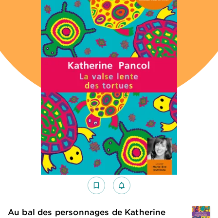
bookmark_border
notifications_none_outlined
Au bal des personnages de Katherine