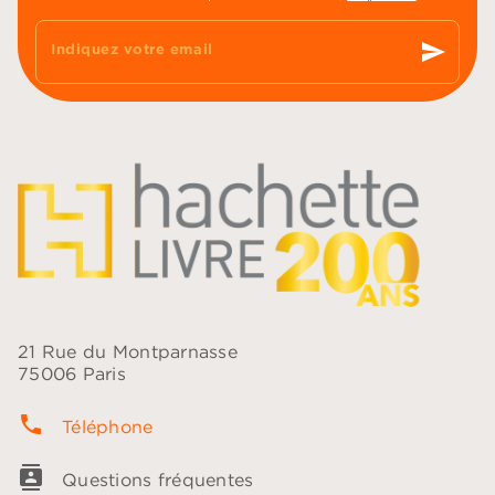
send
Indiquez votre email
21 Rue du Montparnasse
75006 Paris
phone
Téléphone
contacts
Questions fréquentes