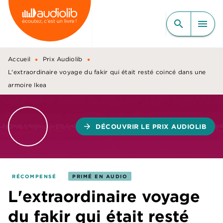
MENU
RECHERCHE
CONTENU
search
menu
PIED DE PAGE
•
•
Accueil
Prix Audiolib
L'extraordinaire voyage du fakir qui était resté coincé dans une
armoire Ikea
arrow_forward
DÉCOUVRIR LE PRIX AUDIOLIB
RÉCOMPENSÉ
PRIMÉ EN AUDIO
L'extraordinaire voyage
du fakir qui était resté