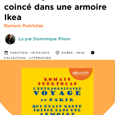
coincé dans une armoire
Ikea
Romain Puértolas
Lu par Dominique Pinon
date_range
access_time
info
PARUTION :
19/03/2014
DURÉE :
5H42
COLLECTION :
LITTÉRATURE