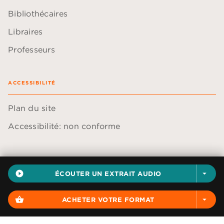
Bibliothécaires
Libraires
Professeurs
ACCESSIBILITÉ
Plan du site
Accessibilité: non conforme
play_circle_filled
ÉCOUTER UN EXTRAIT AUDIO
arrow_drop_down
Données personnelles
Paramétrer vos cookies
shopping_basket
ACHETER VOTRE FORMAT
arrow_drop_down
Mentions légales
Conditions générales d'utilisation