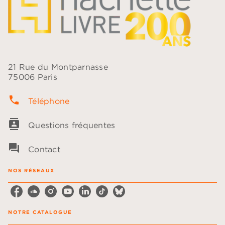
21 Rue du Montparnasse
75006 Paris
phone
Téléphone
contacts
Questions fréquentes
question_answer
Contact
NOS RÉSEAUX
NOTRE CATALOGUE