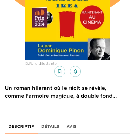
D.R. le dilettante.
bookmark_border
notifications_none_outlined
Un roman hilarant où le récit se révèle,
comme l’armoire magique, à double fond...
DESCRIPTIF
DÉTAILS
AVIS