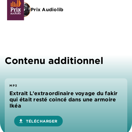
Prix Audiolib
Contenu additionnel
MP3
Extrait L'extraordinaire voyage du fakir
qui était resté coincé dans une armoire
Ikéa
download
TÉLÉCHARGER