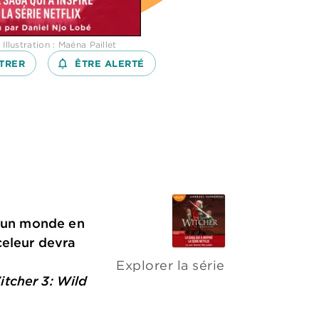
Illustration : Maéna Paillet
TRER
notifications_none_outlined
ÊTRE ALERTÉ
d’un monde en
celeur devra
Explorer la série
tcher 3: Wild