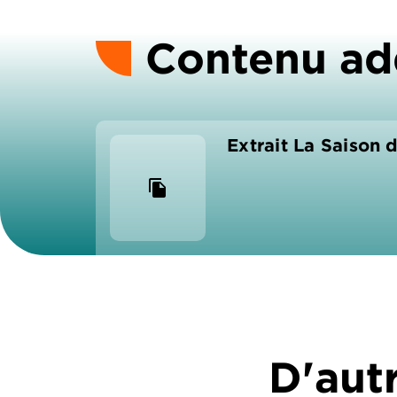
Contenu ad
Extrait La Saison 
file_copy
D'autr