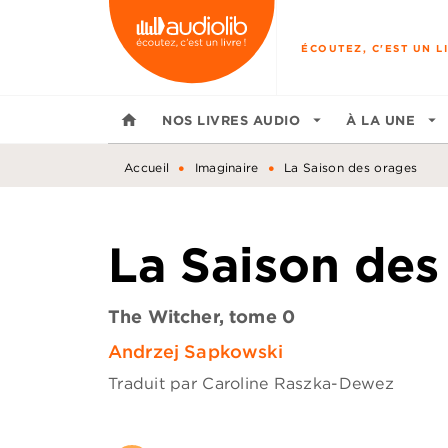
MENU
RECHERCHE
CONTENU
ÉCOUTEZ, C'EST UN LI
home
NOS LIVRES AUDIO
arrow_drop_down
À LA UNE
arrow_drop_down
•
•
Accueil
Imaginaire
La Saison des orages
La Saison des
The Witcher, tome 0
Andrzej Sapkowski
Traduit par
Caroline Raszka-Dewez