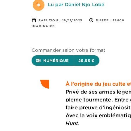
Lu par Daniel Njo Lobé
date_range
access_time
PARUTION :
19/11/2025
DURÉE :
15H06
IMAGINAIRE
Commander selon votre format
surround_sound
NUMÉRIQUE
26,95 €
À l’origine du jeu culte
Privé de ses armes légen
pleine tourmente. Entre 
faire preuve d’ingéniosi
Avec la voix emblématiq
Hunt.