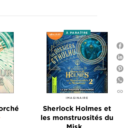
À PARAÎTRE
P
P
link
C
IMAGINAIRE
orché
Sherlock Holmes et
les monstruosités du
e
Misk…