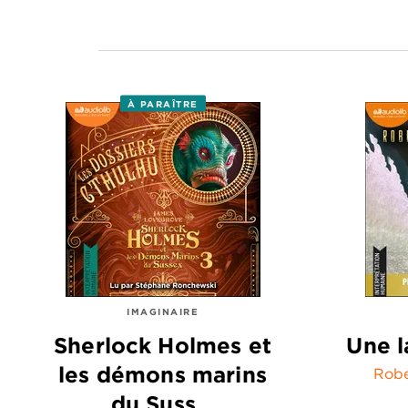
À PARAÎTRE
IMAGINAIRE
Sherlock Holmes et
Une l
les démons marins
Robe
du Suss…