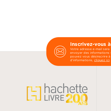
Inscrivez-vous à
Votre adresse e-mail sera
envoyer des informations s
pouvez vous désinscrire à
d’informations,
cliquez ici
.