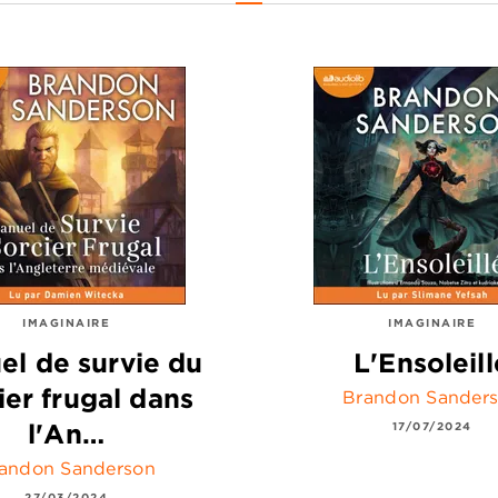
IMAGINAIRE
IMAGINAIRE
el de survie du
L'Ensoleill
ier frugal dans
Brandon Sander
l'An…
17/07/2024
andon Sanderson
27/03/2024