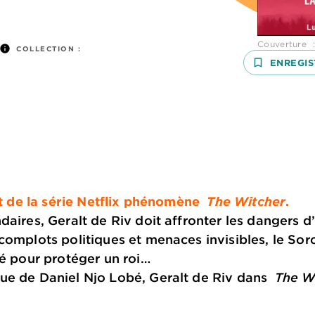
Couverture : 
info
COLLECTION :
bookmark_border
ENREGIS
 et de la série Netflix phénomène
The Witcher
.
daires, Geralt de Riv doit affronter les dangers 
complots politiques et menaces invisibles, le Sor
té pour protéger un roi…
ue de Daniel Njo Lobé, Geralt de Riv dans
The Wi