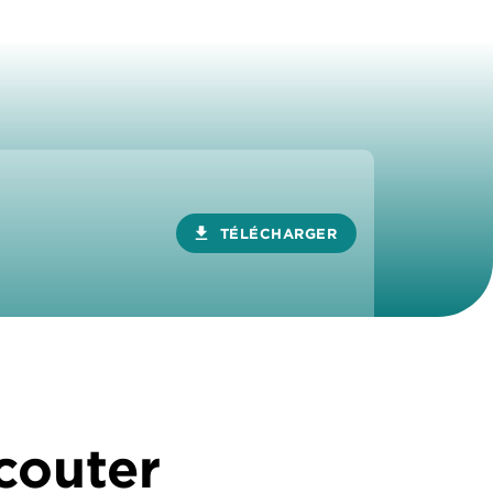
download
TÉLÉCHARGER
écouter