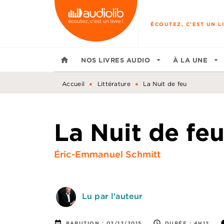
MENU
RECHERCHE
CONTENU
ÉCOUTEZ, C'EST UN LI
home
NOS LIVRES AUDIO
arrow_drop_down
À LA UNE
arrow_drop_down
•
•
Accueil
Littérature
La Nuit de feu
La Nuit de fe
Éric-Emmanuel Schmitt
Lu par l'auteur
date_range
access_time
i
PARUTION :
02/12/2015
DURÉE :
4H12