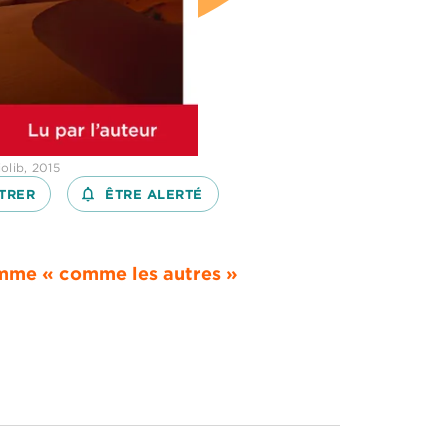
olib, 2015
TRER
notifications_none_outlined
ÊTRE ALERTÉ
homme « comme les autres »