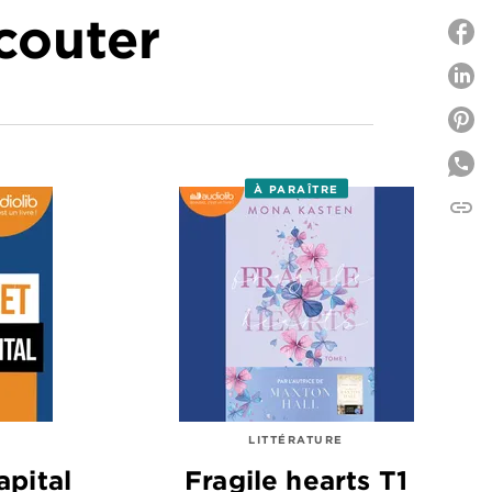
écouter
P
P
À PARAÎTRE
link
C
LITTÉRATURE
apital
Fragile hearts T1