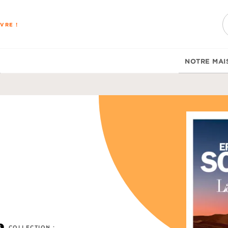
PIED DE PAGE
VRE !
NOTRE MAI
u
nfo
COLLECTION :