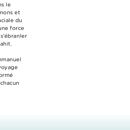
s le
gnons et
aciale du
 une force
 s’ébranler
ahit.
Emmanuel
 voyage
formé
n chacun