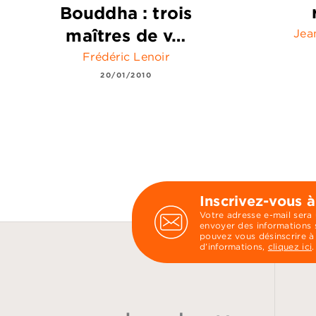
Bouddha : trois
maîtres de v…
Jea
Frédéric Lenoir
20/01/2010
Inscrivez-vous à
Votre adresse e-mail sera
envoyer des informations s
pouvez vous désinscrire à
d’informations,
cliquez ici
.