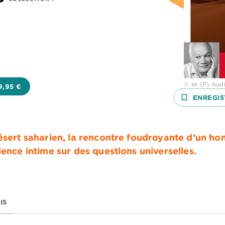
© et (P) Audi
9,95 €
bookmark_border
ENREGIS
désert saharien, la rencontre foudroyante d’un 
ience intime sur des questions universelles.
IS