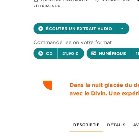
LITTÉRATURE
play_circle_filled
ÉCOUTER UN EXTRAIT AUDIO
arrow_drop_down
Commander selon votre format
album
CD
21,90 €
surround_sound
NUMÉRIQUE
1
Dans la nuit glacée du 
avec le Divin. Une expér
DESCRIPTIF
DÉTAILS
AV