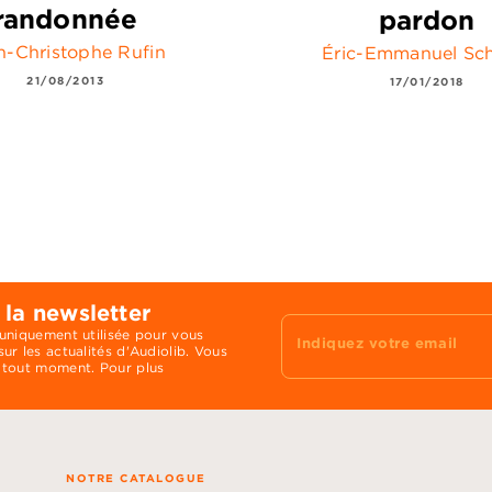
randonnée
pardon
n-Christophe Rufin
Éric-Emmanuel Sch
21/08/2013
17/01/2018
 la newsletter
 uniquement utilisée pour vous
Indiquez votre email
ur les actualités d'Audiolib. Vous
 tout moment. Pour plus
NOTRE CATALOGUE