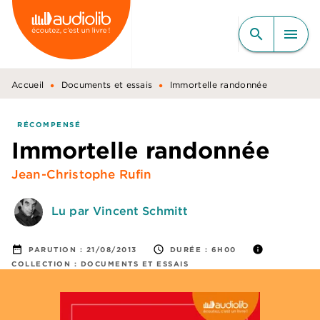
MENU
RECHERCHE
CONTENU
search
menu
PIED DE PAGE
•
•
Accueil
Documents et essais
Immortelle randonnée
RÉCOMPENSÉ
Immortelle randonnée
Jean-Christophe Rufin
Lu par Vincent Schmitt
date_range
access_time
info
PARUTION :
21/08/2013
DURÉE :
6H00
COLLECTION :
DOCUMENTS ET ESSAIS