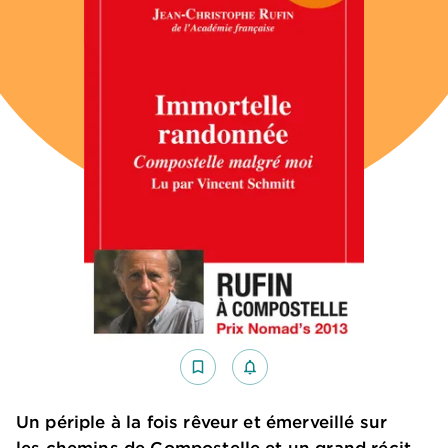
bookmark_border
notifications_none_outlined
Un périple à la fois rêveur et émerveillé sur