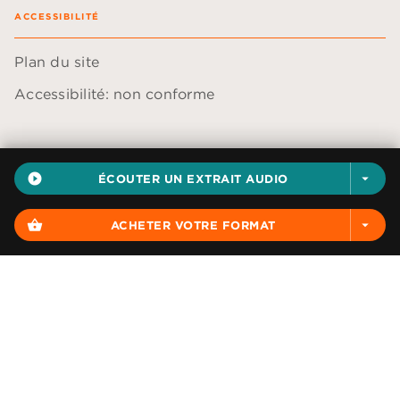
ACCESSIBILITÉ
Plan du site
Accessibilité: non conforme
play_circle_filled
ÉCOUTER UN EXTRAIT AUDIO
arrow_drop_down
Données personnelles
Paramétrer vos cookies
shopping_basket
ACHETER VOTRE FORMAT
arrow_drop_down
Mentions légales
Conditions générales d'utilisation
Charte de référencement
AUDIOLIB© 2026