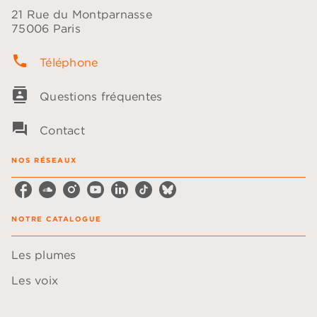
21 Rue du Montparnasse
75006 Paris
phone
Téléphone
contacts
Questions fréquentes
question_answer
Contact
NOS RÉSEAUX
NOTRE CATALOGUE
Les plumes
Les voix