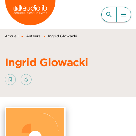
MENU
RECHERCHE
CONTENU
search
menu
PIED DE PAGE
•
•
Accueil
Auteurs
Ingrid Glowacki
Ingrid Glowacki
bookmark_border
notifications_none_outlined