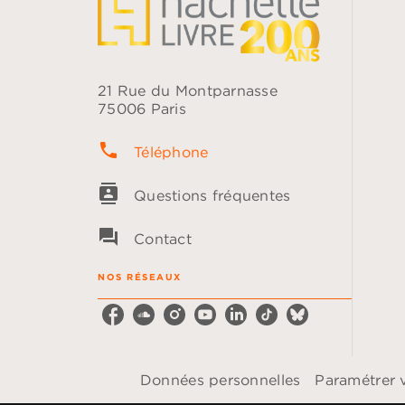
21 Rue du Montparnasse
75006 Paris
phone
Téléphone
contacts
Questions fréquentes
question_answer
Contact
NOS RÉSEAUX
Données personnelles
Paramétrer 