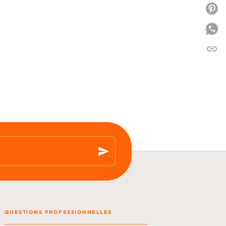
P
link
C
send
QUESTIONS PROFESSIONNELLES