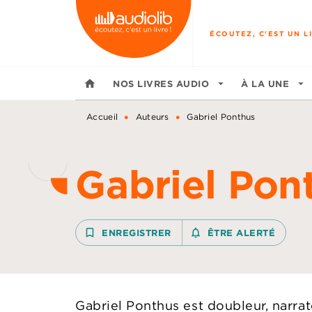
MENU
RECHERCHE
CONTENU
ÉCOUTEZ, C'EST UN LI
home
NOS LIVRES AUDIO
arrow_drop_down
À LA UNE
arrow_drop_down
•
•
Accueil
Auteurs
Gabriel Ponthus
Gabriel Pon
bookmark_border
ENREGISTRER
notifications_none_outline
ÊTRE ALERTÉ
Gabriel Ponthus est doubleur, narrat