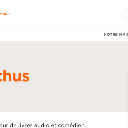
PIED DE PAGE
VRE !
NOTRE MAI
thus
d
eur de livres audio et comédien.