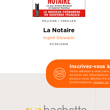
POLICIER / THRILLER
La Notaire
Ingrid Glowacki
01/04/2026
Inscrivez-vous à
Votre adresse e-mail sera
envoyer des informations s
pouvez vous désinscrire à
d’informations,
cliquez ici
.