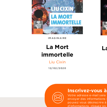
IMAGINAIRE
La Mort
L
immortelle
Liu Cixin
12/02/2020
Inscrivez-vous à
Votre adresse e-mail sera
envoyer des informations s
pouvez vous désinscrire à
d’informations,
cliquez ici
.