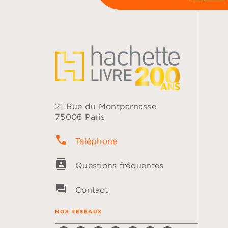
21 Rue du Montparnasse
75006 Paris
phone
Téléphone
contacts
Questions fréquentes
question_answer
Contact
NOS RÉSEAUX