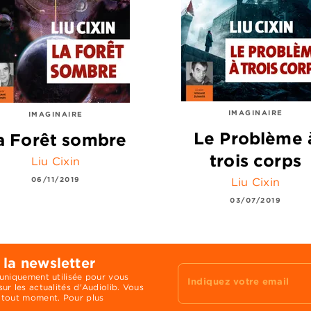
IMAGINAIRE
IMAGINAIRE
Le Problème 
a Forêt sombre
trois corps
Liu Cixin
06/11/2019
Liu Cixin
03/07/2019
 la newsletter
 uniquement utilisée pour vous
Indiquez votre email
ur les actualités d'Audiolib. Vous
 tout moment. Pour plus