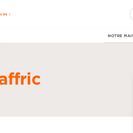
PIED DE PAGE
VRE !
NOTRE MAI
ffric
d