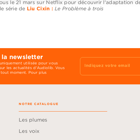
us le 21 mars sur Netflix pour découvrir l'adaptation d
le série de
Liu Cixin :
Le Problème à trois
 la newsletter
 uniquement utilisée pour vous
Indiquez votre email
ur les actualités d'Audiolib. Vous
 tout moment. Pour plus
NOTRE CATALOGUE
Les plumes
Les voix