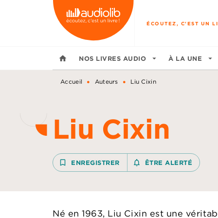
MENU
RECHERCHE
CONTENU
ÉCOUTEZ, C'EST UN LI
home
NOS LIVRES AUDIO
arrow_drop_down
À LA UNE
arrow_drop_down
•
•
Accueil
Auteurs
Liu Cixin
Liu Cixin
bookmark_border
ENREGISTRER
notifications_none_outline
ÊTRE ALERTÉ
Né en 1963, Liu Cixin est une vérita