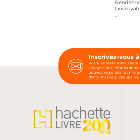
Rendez-vo
l'incroyab
…
Inscrivez-vous à
Votre adresse e-mail sera
envoyer des informations s
pouvez vous désinscrire à
d’informations,
cliquez ici
.