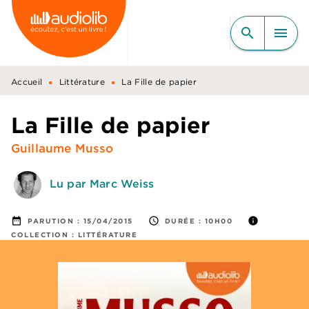
MENU
RECHERCHE
CONTENU
search
menu
PIED DE PAGE
•
•
Accueil
Littérature
La Fille de papier
La Fille de papier
Guillaume Musso
Lu par Marc Weiss
date_range
access_time
info
PARUTION :
15/04/2015
DURÉE :
10H00
COLLECTION :
LITTÉRATURE