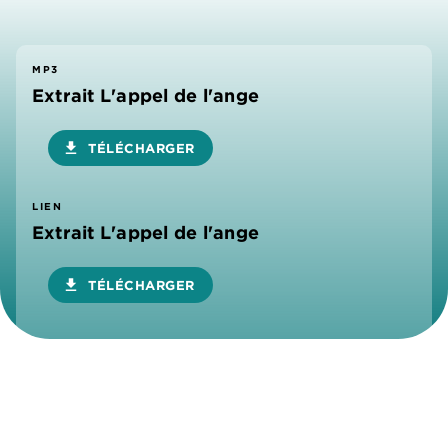
MP3
Extrait L'appel de l'ange
download
TÉLÉCHARGER
LIEN
Extrait L'appel de l'ange
download
TÉLÉCHARGER