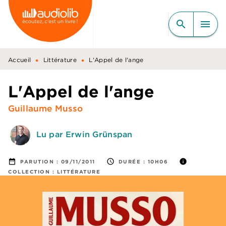
MENU
RECHERCHE
CONTENU
search
menu
PIED DE PAGE
•
•
Accueil
Littérature
L'Appel de l'ange
L'Appel de l'ange
Guillaume Musso
Lu par Erwin Grünspan
date_range
access_time
info
PARUTION :
09/11/2011
DURÉE :
10H06
COLLECTION :
LITTÉRATURE