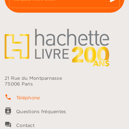
21 Rue du Montparnasse
75006 Paris
phone
Téléphone
contacts
Questions fréquentes
question_answer
Contact