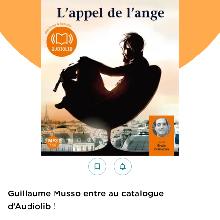
bookmark_border
notifications_none_outlined
Guillaume Musso entre au catalogue
d’Audiolib !