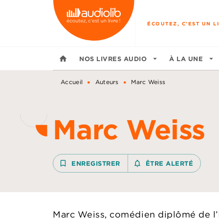
MENU
RECHERCHE
CONTENU
ÉCOUTEZ, C'EST UN LI
home
NOS LIVRES AUDIO
arrow_drop_down
À LA UNE
arrow_drop_down
•
•
Accueil
Auteurs
Marc Weiss
Marc Weiss
bookmark_border
ENREGISTRER
notifications_none_outline
ÊTRE ALERTÉ
Marc Weiss, comédien diplômé de l’