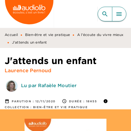
MENU
RECHERCHE
CONTENU
search
menu
PIED DE PAGE
•
•
Accueil
Bien-être et vie pratique
A l'écoute du vivre mieux
•
J'attends un enfant
J'attends un enfant
Laurence Pernoud
Lu par Rafaèle Moutier
date_range
access_time
info
PARUTION :
12/11/2020
DURÉE :
18H55
COLLECTION :
BIEN-ÊTRE ET VIE PRATIQUE