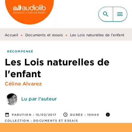
MENU
RECHERCHE
CONTENU
search
menu
PIED DE PAGE
•
•
Accueil
Documents et essais
Les Lois naturelles de l'enfant
RÉCOMPENSÉ
Les Lois naturelles de
l'enfant
Céline Alvarez
Lu par l'auteur
date_range
access_time
info
PARUTION :
15/02/2017
DURÉE :
10H40
COLLECTION :
DOCUMENTS ET ESSAIS