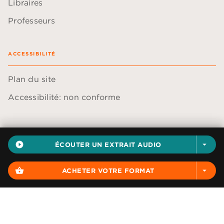
Libraires
Professeurs
ACCESSIBILITÉ
Plan du site
Accessibilité: non conforme
play_circle_filled
ÉCOUTER UN EXTRAIT AUDIO
arrow_drop_down
Données personnelles
Paramétrer vos cookies
shopping_basket
ACHETER VOTRE FORMAT
arrow_drop_down
Mentions légales
Conditions générales d'utilisation
Charte de référencement