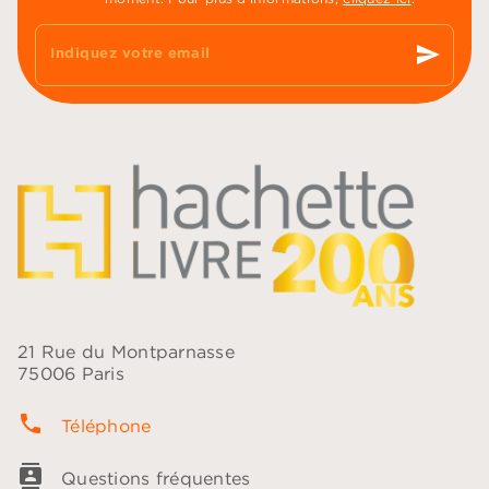
send
Indiquez votre email
21 Rue du Montparnasse
75006 Paris
phone
Téléphone
contacts
Questions fréquentes