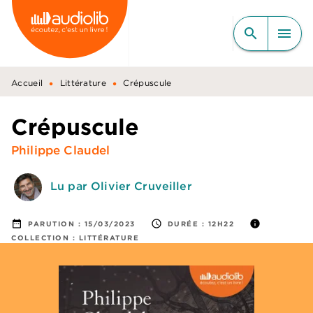
MENU
RECHERCHE
CONTENU
search
menu
PIED DE PAGE
•
•
Accueil
Littérature
Crépuscule
Crépuscule
Philippe Claudel
Lu par Olivier Cruveiller
date_range
access_time
info
PARUTION :
15/03/2023
DURÉE :
12H22
COLLECTION :
LITTÉRATURE