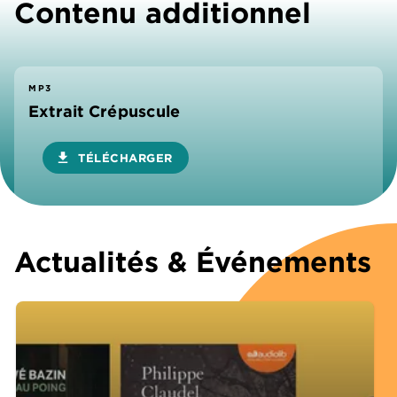
Contenu additionnel
MP3
Extrait Crépuscule
download
TÉLÉCHARGER
Actualités & Événements