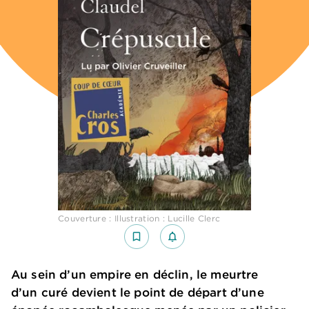
Couverture : Illustration : Lucille Clerc
bookmark_border
notifications_none_outlined
Au sein d’un empire en déclin, le meurtre
d’un curé devient le point de départ d’une