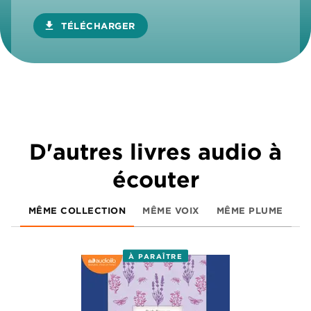
download
TÉLÉCHARGER
D'autres livres audio à
écouter
MÊME COLLECTION
MÊME VOIX
MÊME PLUME
À PARAÎTRE