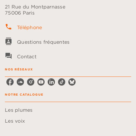
21 Rue du Montparnasse
75006 Paris
phone
Téléphone
contacts
Questions fréquentes
question_answer
Contact
NOS RÉSEAUX
NOTRE CATALOGUE
Les plumes
Les voix