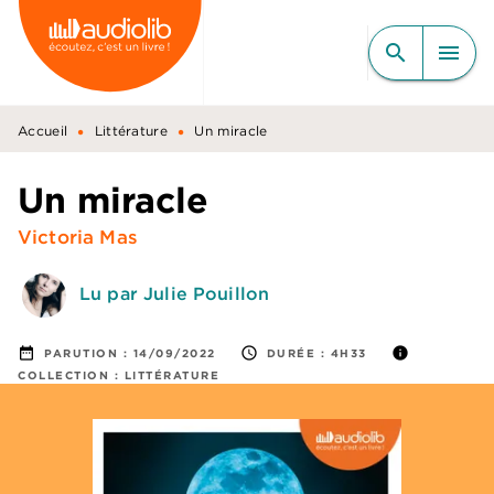
MENU
RECHERCHE
CONTENU
search
menu
PIED DE PAGE
•
•
Accueil
Littérature
Un miracle
Un miracle
Victoria Mas
Lu par Julie Pouillon
date_range
access_time
info
PARUTION :
14/09/2022
DURÉE :
4H33
COLLECTION :
LITTÉRATURE