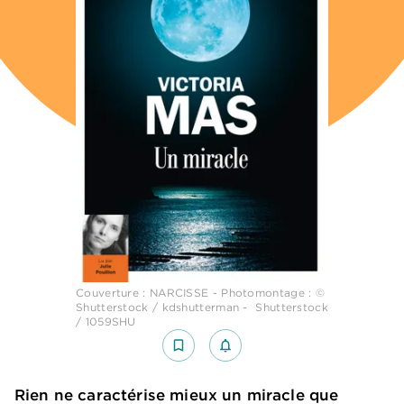
Couverture : NARCISSE - Photomontage : ©
Shutterstock / kdshutterman - Shutterstock
/ 1059SHU
bookmark_border
notifications_none_outlined
Rien ne caractérise mieux un miracle que