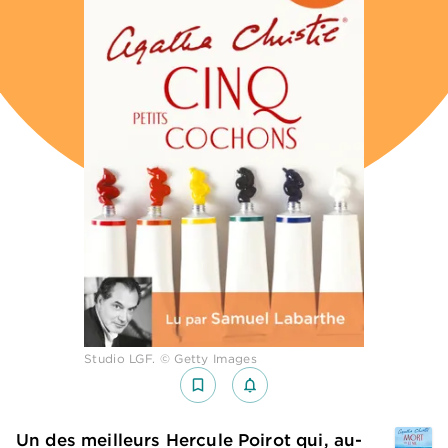
Studio LGF. © Getty Images
bookmark_border
notifications_none_outlined
Un des meilleurs Hercule Poirot qui, au-