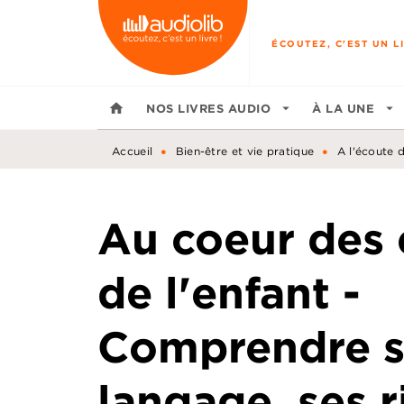
MENU
RECHERCHE
CONTENU
ÉCOUTEZ, C'EST UN LI
home
NOS LIVRES AUDIO
arrow_drop_down
À LA UNE
arrow_drop_down
•
•
Accueil
Bien-être et vie pratique
A l'écoute 
Au coeur des
de l'enfant -
Comprendre 
langage, ses r