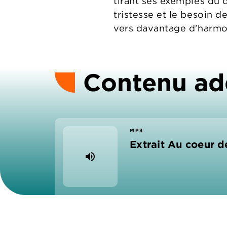
tirant ses exemples du q
tristesse et le besoin 
vers davantage d'harmon
Contenu ad
MP3
Extrait Au coeur d
volume_up