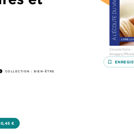
Couverture :
Images/Phot
bookmark_border
ENREGIS
nfo
COLLECTION :
BIEN-ÊTRE
20,45 €