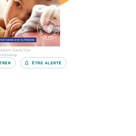
 Adam Gault/Ojo
ononstop
TRER
notifications_none_outlined
ÊTRE ALERTÉ