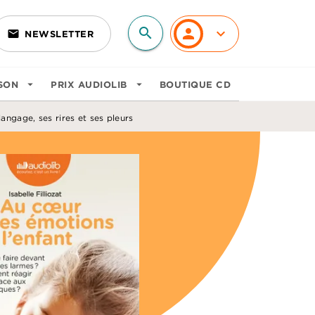
search
personn
keyboard_arrow_down
email
NEWSLETTER
search
SON
arrow_drop_down
PRIX AUDIOLIB
arrow_drop_down
BOUTIQUE CD
ngage, ses rires et ses pleurs