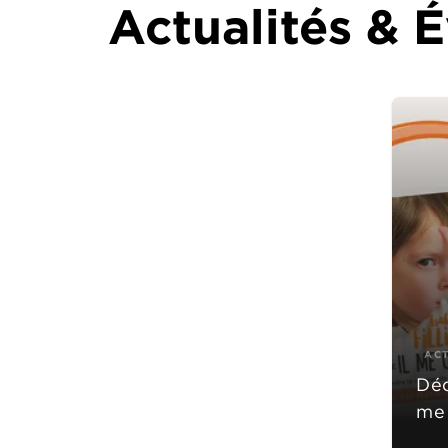
Actualités &
AC
Déc
me 