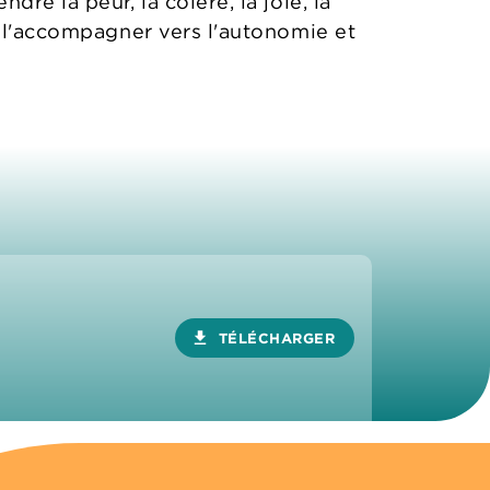
re la peur, la colère, la joie, la
x l'accompagner vers l'autonomie et
download
TÉLÉCHARGER