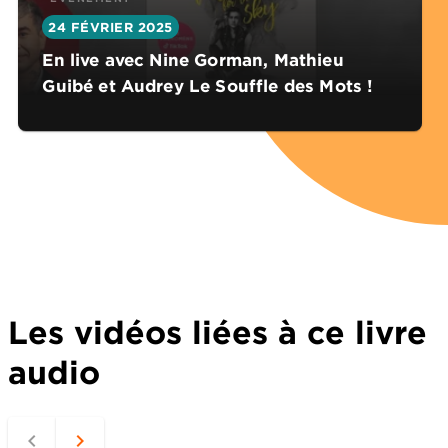
24 FÉVRIER 2025
En live avec Nine Gorman, Mathieu
Guibé et Audrey Le Souffle des Mots !
Les vidéos liées à ce livre
audio
navigate_before
navigate_next