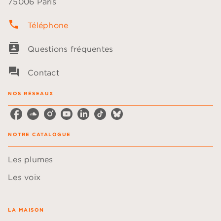
75006 Paris
phone
Téléphone
contacts
Questions fréquentes
question_answer
Contact
NOS RÉSEAUX
NOTRE CATALOGUE
Les plumes
Les voix
LA MAISON