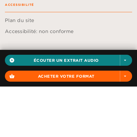
ACCESSIBILITÉ
Plan du site
Accessibilité: non conforme
play_circle_filled
ÉCOUTER UN EXTRAIT AUDIO
arrow_drop_down
Données personnelles
Paramétrer vos cookies
shopping_basket
ACHETER VOTRE FORMAT
arrow_drop_down
Mentions légales
Conditions générales d'utilisation
Charte de référencement
AUDIOLIB© 2026