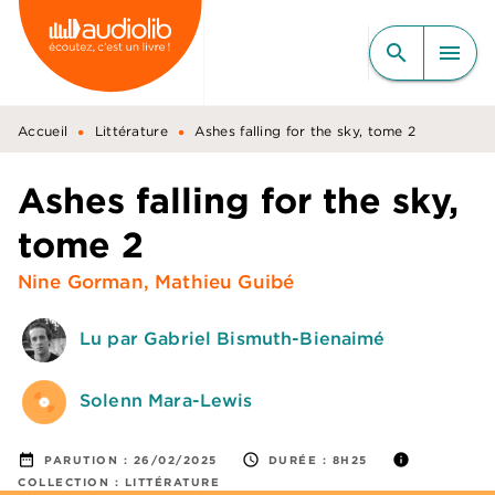
MENU
RECHERCHE
CONTENU
search
menu
PIED DE PAGE
•
•
Accueil
Littérature
Ashes falling for the sky, tome 2
Ashes falling for the sky,
tome 2
Nine Gorman
,
Mathieu Guibé
Lu par Gabriel Bismuth-Bienaimé
Solenn Mara-Lewis
date_range
access_time
info
PARUTION :
26/02/2025
DURÉE :
8H25
COLLECTION :
LITTÉRATURE