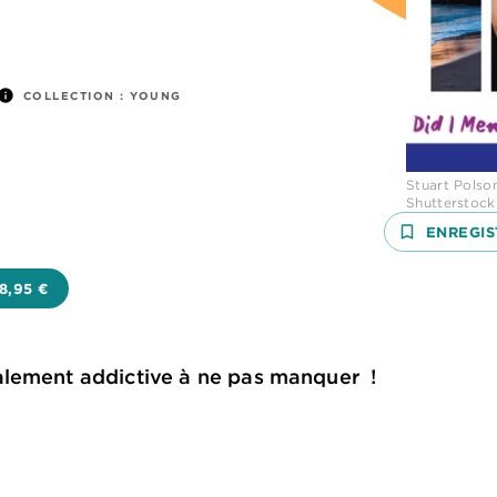
info
COLLECTION :
YOUNG
Stuart Polso
Shutterstock
bookmark_border
ENREGIS
18,95 €
alement addictive à ne pas manquer !