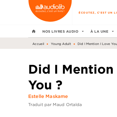
MENU
RECHERCHE
CONTENU
ÉCOUTEZ, C'EST UN LI
home
NOS LIVRES AUDIO
arrow_drop_down
À LA UNE
arrow_drop_down
•
•
Accueil
Young Adult
Did I Mention I Love You
Did I Mention
You ?
Estelle Maskame
Traduit par
Maud Ortalda