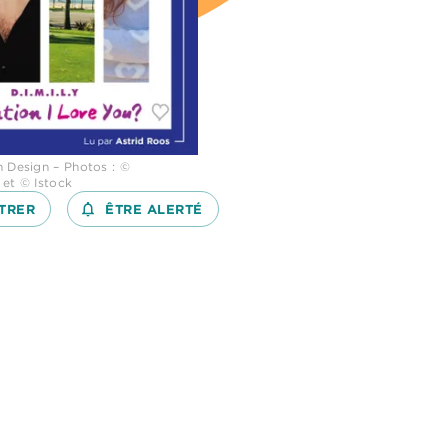
n Design – Photos : ©
 et © Istock
TRER
notifications_none_outlined
ÊTRE ALERTÉ