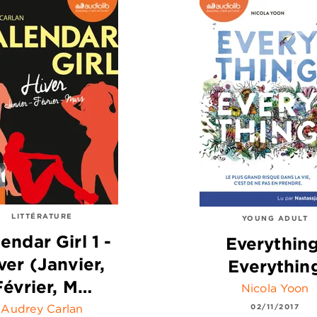
LITTÉRATURE
YOUNG ADULT
endar Girl 1 -
Everything
ver (Janvier,
Everythin
Février, M…
Nicola Yoon
Audrey Carlan
02/11/2017