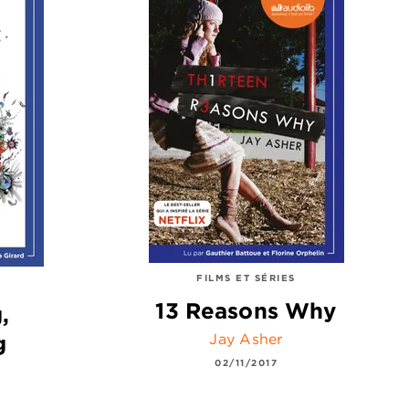
FILMS ET SÉRIES
13 Reasons Why
,
Jay Asher
g
02/11/2017