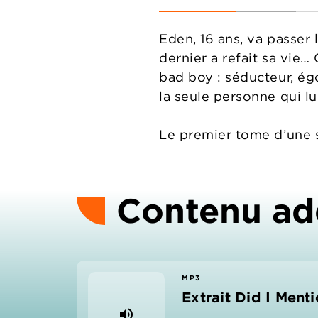
Eden, 16 ans, va passer 
dernier a refait sa vie…
bad boy : séducteur, é
la seule personne qui l
Le premier tome d’une s
Contenu ad
MP3
Extrait Did I Menti
volume_up