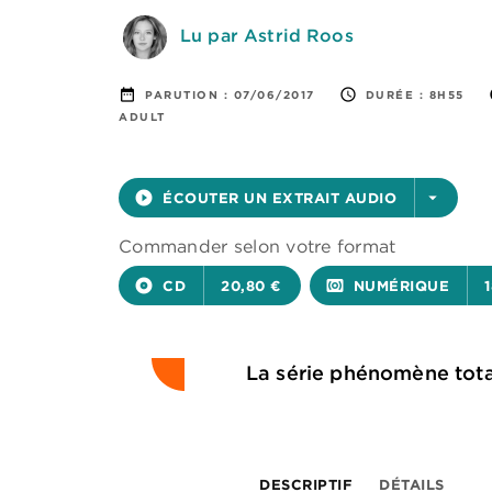
Lu par Astrid Roos
date_range
access_time
PARUTION :
07/06/2017
DURÉE :
8H55
ADULT
play_circle_filled
ÉCOUTER UN EXTRAIT AUDIO
arrow_drop_down
Commander selon votre format
album
CD
20,80 €
surround_sound
NUMÉRIQUE
La série phénomène tot
DESCRIPTIF
DÉTAILS