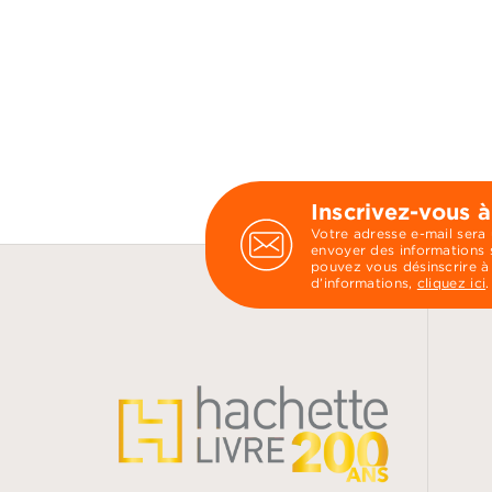
Inscrivez-vous à
Votre adresse e-mail sera
envoyer des informations s
pouvez vous désinscrire à
d’informations,
cliquez ici
.