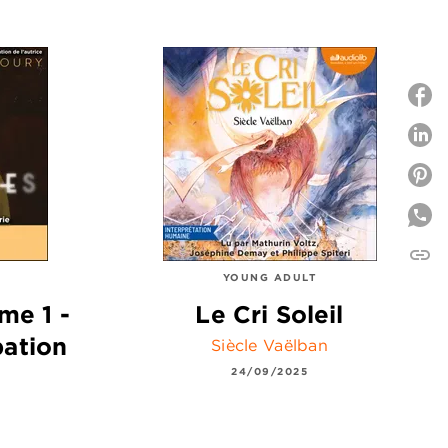
P
P
link
C
YOUNG ADULT
me 1 -
Le Cri Soleil
pation
Siècle Vaëlban
24/09/2025