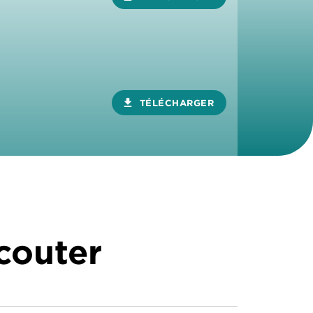
download
TÉLÉCHARGER
écouter