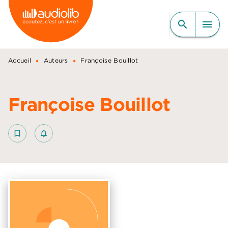
MENU
RECHERCHE
CONTENU
search
menu
PIED DE PAGE
•
•
Accueil
Auteurs
Françoise Bouillot
Françoise Bouillot
bookmark_border
notifications_none_outlined