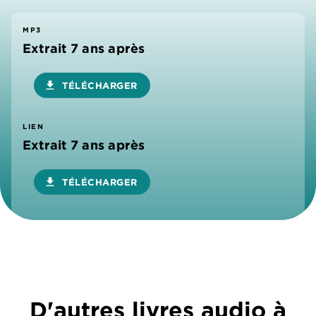
MP3
Extrait 7 ans après
download
TÉLÉCHARGER
LIEN
Extrait 7 ans après
download
TÉLÉCHARGER
D'autres livres audio à