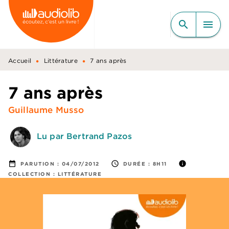
MENU
RECHERCHE
CONTENU
search
menu
PIED DE PAGE
•
•
Accueil
Littérature
7 ans après
7 ans après
Guillaume Musso
Lu par Bertrand Pazos
date_range
access_time
info
PARUTION :
04/07/2012
DURÉE :
8H11
COLLECTION :
LITTÉRATURE