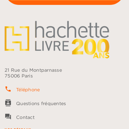
21 Rue du Montparnasse
75006 Paris
phone
Téléphone
contacts
Questions fréquentes
question_answer
Contact