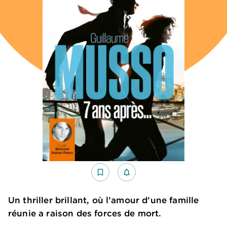
bookmark_border
notifications_none_outlined
Un thriller brillant, où l’amour d’une famille
réunie a raison des forces de mort.