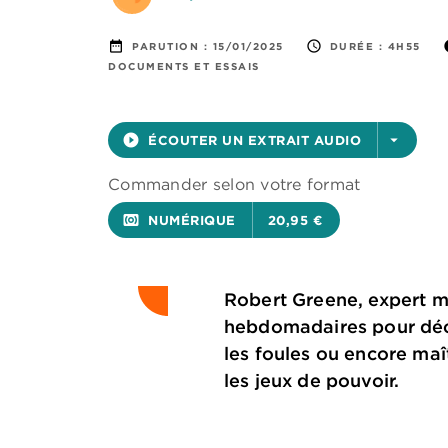
date_range
access_time
i
PARUTION :
15/01/2025
DURÉE :
4H55
DOCUMENTS ET ESSAIS
play_circle_filled
ÉCOUTER UN EXTRAIT AUDIO
arrow_drop_down
Commander selon votre format
surround_sound
NUMÉRIQUE
20,95 €
Robert Greene, expert mo
hebdomadaires pour décry
les foules ou encore maît
les jeux de pouvoir.