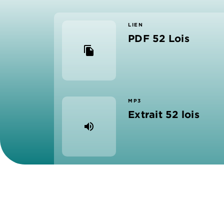
LIEN
PDF 52 Lois
file_copy
MP3
Extrait 52 lois
volume_up