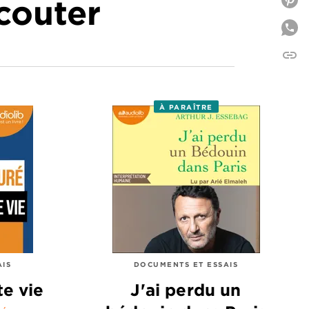
écouter
P
link
C
À PARAÎTRE
AIS
DOCUMENTS ET ESSAIS
te vie
J'ai perdu un