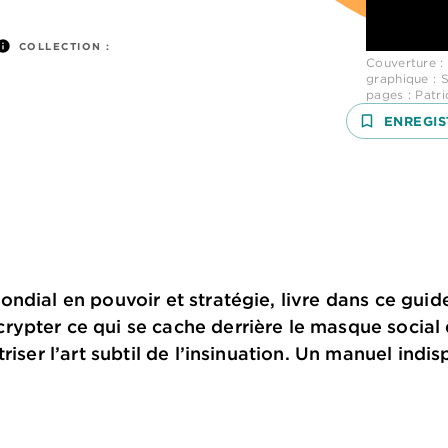
nfo
COLLECTION :
Couverture :
graphique : 
pages : Patr
bookmark_border
ENREGIS
ndial en pouvoir et stratégie, livre dans ce guid
pter ce qui se cache derrière le masque social d
riser l’art subtil de l’insinuation. Un manuel ind