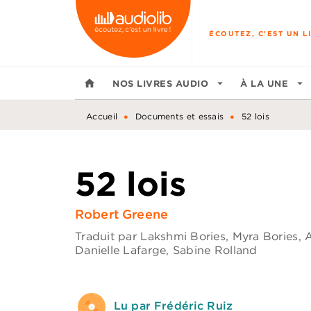
MENU
RECHERCHE
CONTENU
ÉCOUTEZ, C'EST UN LI
home
NOS LIVRES AUDIO
arrow_drop_down
À LA UNE
arrow_drop_down
•
•
Accueil
Documents et essais
52 lois
52 lois
Robert Greene
Traduit par
Lakshmi Bories
,
Myra Bories
,
A
Danielle Lafarge
,
Sabine Rolland
Lu par Frédéric Ruiz