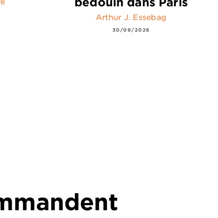
bédouin dans Paris
ré
Arthur J. Essebag
30/09/2026
commandent