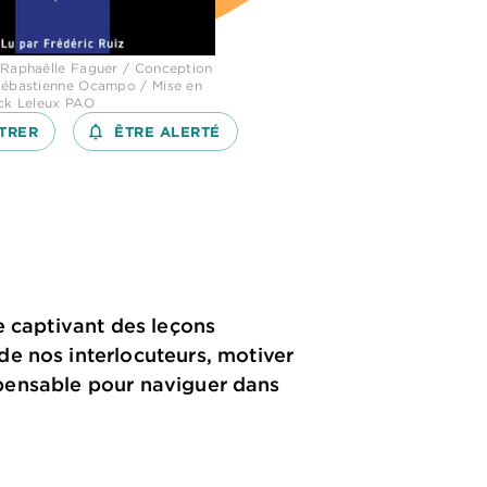
 Raphaëlle Faguer / Conception
Sébastienne Ocampo / Mise en
ick Leleux PAO
TRER
notifications_none_outlined
ÊTRE ALERTÉ
e captivant des leçons
e nos interlocuteurs, motiver
ispensable pour naviguer dans