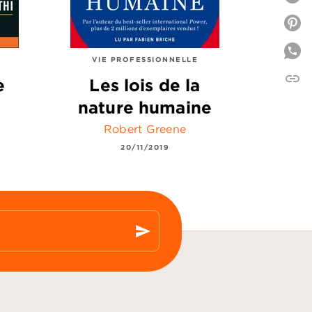
P
VIE PROFESSIONNELLE
link
C
e
Les lois de la
nature humaine
Robert Greene
20/11/2019
send