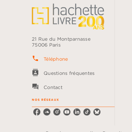
21 Rue du Montparnasse
75006 Paris
phone
Téléphone
contacts
Questions fréquentes
question_answer
Contact
NOS RÉSEAUX