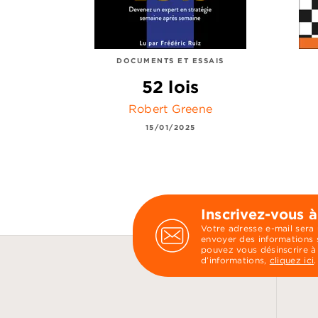
DOCUMENTS ET ESSAIS
52 lois
Robert Greene
15/01/2025
Inscrivez-vous à
Votre adresse e-mail sera
envoyer des informations s
pouvez vous désinscrire à
d’informations,
cliquez ici
.