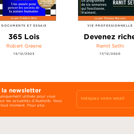
DOCUMENTS ET ESSAIS
VIE PROFESSIONNELLE
365 Lois
Devenez rich
Robert Greene
Ramit Sethi
13/12/2023
17/12/2020
 la newsletter
 uniquement utilisée pour vous
Indiquez votre email
ur les actualités d'Audiolib. Vous
 tout moment. Pour plus