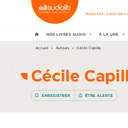
MENU
RECHERCHE
CONTENU
ÉCOUTEZ, C'EST UN LI
home
NOS LIVRES AUDIO
arrow_drop_down
À LA UNE
arrow_drop_down
•
•
Accueil
Auteurs
Cécile Capilla
Cécile Capil
bookmark_border
ENREGISTRER
notifications_none_outline
ÊTRE ALERTÉ