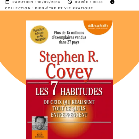
date_range
access_time
info
PARUTION :
10/09/2014
DURÉE :
9H58
COLLECTION :
BIEN-ÊTRE ET VIE PRATIQUE