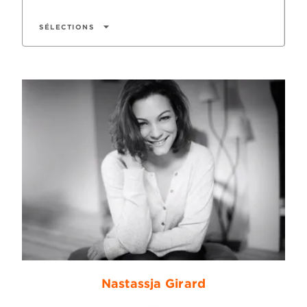
arrow_drop_down
SÉLECTIONS
Nastassja Girard