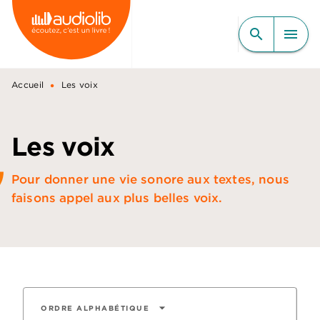
MENU
RECHERCHE
CONTENU
search
menu
PIED DE PAGE
•
Accueil
Les voix
Les voix
Pour donner une vie sonore aux textes, nous
faisons appel aux plus belles voix.
arrow_drop_down
ORDRE ALPHABÉTIQUE