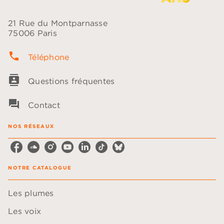
21 Rue du Montparnasse
75006 Paris
phone
Téléphone
contacts
Questions fréquentes
question_answer
Contact
NOS RÉSEAUX
NOTRE CATALOGUE
Les plumes
Les voix