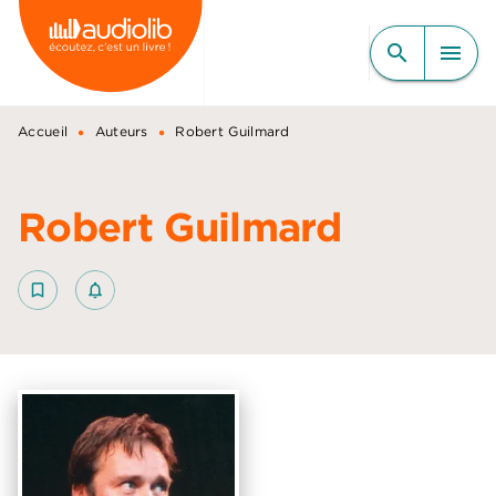
MENU
RECHERCHE
CONTENU
search
menu
PIED DE PAGE
•
•
Accueil
Auteurs
Robert Guilmard
Robert Guilmard
bookmark_border
notifications_none_outlined