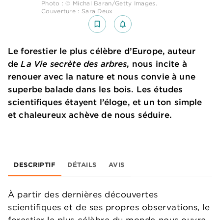
Photo : © Michal Baran/Getty Images.
Couverture : Sara Deux
bookmark_border
notifications_none_outlined
Le forestier le plus célèbre d’Europe, auteur
de
La Vie secrète des arbres
, nous incite à
renouer avec la nature et nous convie à une
superbe balade dans les bois. Les études
scientifiques étayent l’éloge, et un ton simple
et chaleureux achève de nous séduire.
DESCRIPTIF
DÉTAILS
AVIS
À partir des dernières découvertes
scientifiques et de ses propres observations, le
forestier le plus célèbre du monde nous ouvre