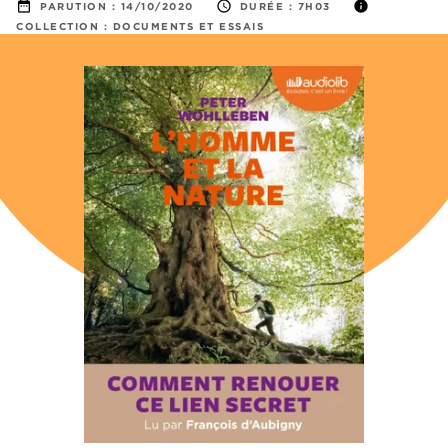
date_range
access_time
info
PARUTION :
14/10/2020
DURÉE :
7H03
COLLECTION :
DOCUMENTS ET ESSAIS