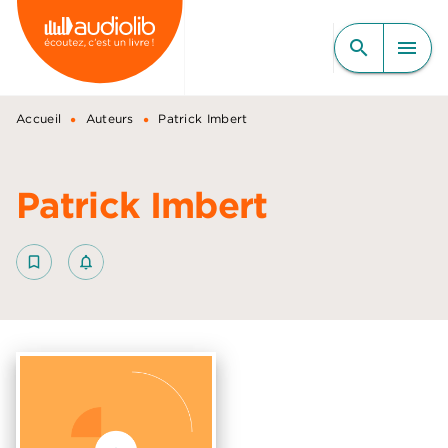
MENU
RECHERCHE
CONTENU
search
menu
PIED DE PAGE
•
•
Accueil
Auteurs
Patrick Imbert
Patrick Imbert
bookmark_border
notifications_none_outlined