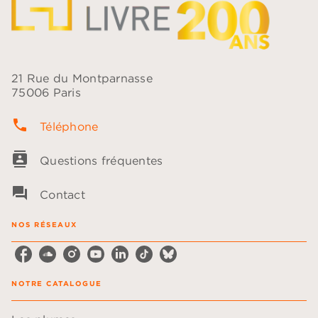
21 Rue du Montparnasse
75006 Paris
phone
Téléphone
contacts
Questions fréquentes
question_answer
Contact
NOS RÉSEAUX
NOTRE CATALOGUE