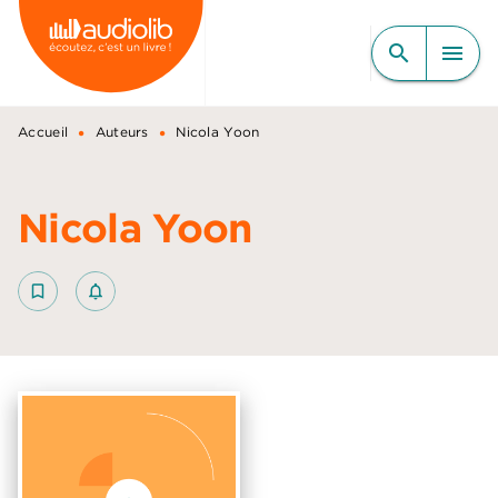
MENU
RECHERCHE
CONTENU
search
menu
PIED DE PAGE
•
•
Accueil
Auteurs
Nicola Yoon
Nicola Yoon
bookmark_border
notifications_none_outlined