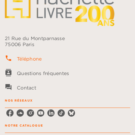
21 Rue du Montparnasse
75006 Paris
phone
Téléphone
contacts
Questions fréquentes
question_answer
Contact
NOS RÉSEAUX
NOTRE CATALOGUE