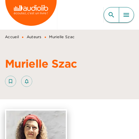
MENU
RECHERCHE
CONTENU
search
menu
PIED DE PAGE
•
•
Accueil
Auteurs
Murielle Szac
Murielle Szac
bookmark_border
notifications_none_outlined