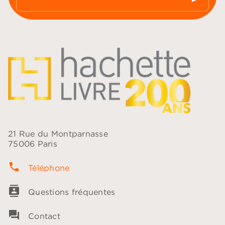
21 Rue du Montparnasse
75006 Paris
phone
Téléphone
contacts
Questions fréquentes
question_answer
Contact