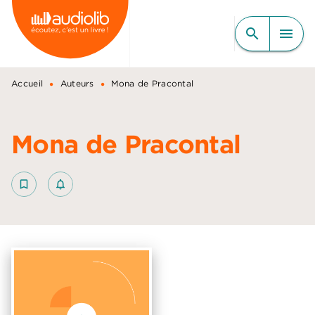
MENU
RECHERCHE
CONTENU
search
menu
PIED DE PAGE
•
•
Accueil
Auteurs
Mona de Pracontal
Mona de Pracontal
bookmark_border
notifications_none_outlined