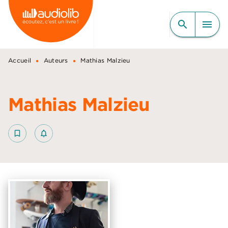
MENU
RECHERCHE
CONTENU
search
menu
PIED DE PAGE
•
•
Accueil
Auteurs
Mathias Malzieu
Mathias Malzieu
bookmark_border
notifications_none_outlined