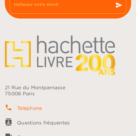
send
Indiquez votre email
21 Rue du Montparnasse
75006 Paris
phone
Téléphone
contacts
Questions fréquentes