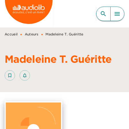
MENU
RECHERCHE
CONTENU
search
menu
PIED DE PAGE
•
•
Accueil
Auteurs
Madeleine T. Guéritte
Madeleine T. Guéritte
bookmark_border
notifications_none_outlined