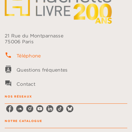
21 Rue du Montparnasse
75006 Paris
phone
Téléphone
contacts
Questions fréquentes
question_answer
Contact
NOS RÉSEAUX
NOTRE CATALOGUE