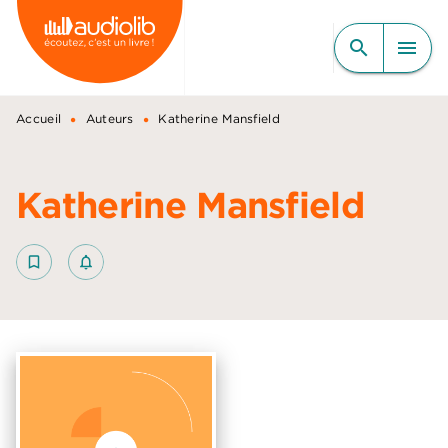
MENU
RECHERCHE
CONTENU
search
menu
PIED DE PAGE
•
•
Accueil
Auteurs
Katherine Mansfield
Katherine Mansfield
bookmark_border
notifications_none_outlined