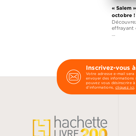
« Salem »
octobre !
Découvre
effrayant
…
Inscrivez-vous à
Votre adresse e-mail sera
envoyer des informations s
pouvez vous désinscrire à
d’informations,
cliquez ici
.