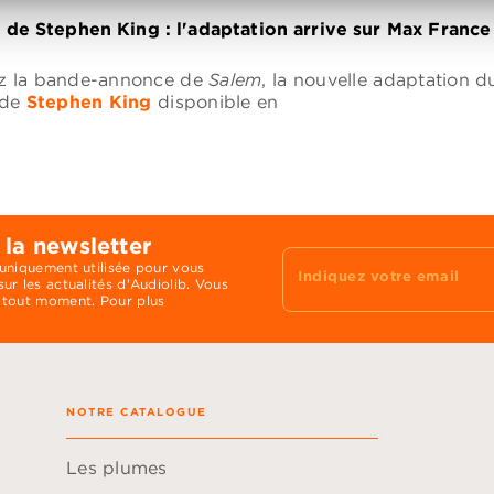
 de Stephen King : l'adaptation arrive sur Max France 
z la bande-annonce de
Salem
, la nouvelle adaptation 
 de
Stephen King
disponible en
 la newsletter
 uniquement utilisée pour vous
Indiquez votre email
ur les actualités d'Audiolib. Vous
 tout moment. Pour plus
NOTRE CATALOGUE
Les plumes