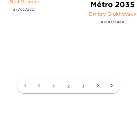
Neil Gaiman
Métro 2035
24/02/2021
Dmitry Glukhovsky
08/07/2020
first_page
chevron_left
chevron_right
last_page
1
2
3