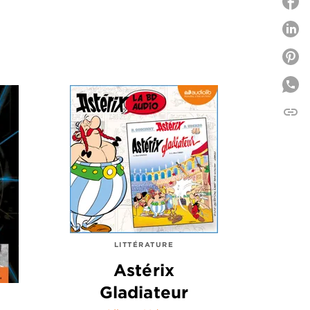
P
P
link
C
LITTÉRATURE
Astérix
Gladiateur