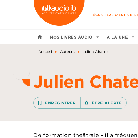
MENU
RECHERCHE
CONTENU
ÉCOUTEZ, C'EST UN LI
home
NOS LIVRES AUDIO
arrow_drop_down
À LA UNE
arrow_drop_down
•
•
Accueil
Auteurs
Julien Chatelet
Julien Chate
bookmark_border
ENREGISTRER
notifications_none_outline
ÊTRE ALERTÉ
De formation théâtrale - il a fréque