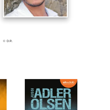
© D.R.