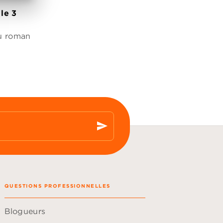
le 3
du roman
send
QUESTIONS PROFESSIONNELLES
Blogueurs