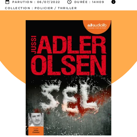
date_range
access_time
info
PARUTION :
06/07/2022
DURÉE :
14H09
COLLECTION :
POLICIER / THRILLER