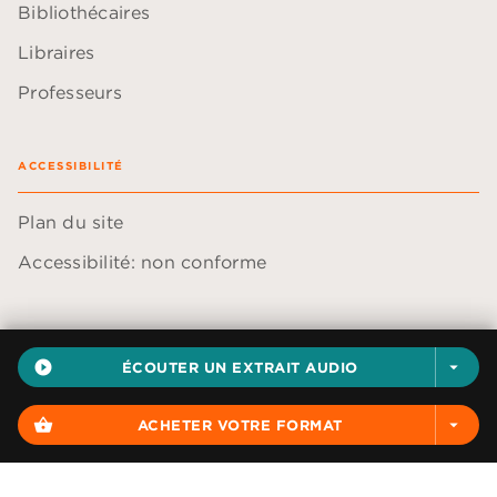
Bibliothécaires
Libraires
Professeurs
ACCESSIBILITÉ
Plan du site
Accessibilité: non conforme
play_circle_filled
ÉCOUTER UN EXTRAIT AUDIO
arrow_drop_down
Données personnelles
Paramétrer vos cookies
shopping_basket
ACHETER VOTRE FORMAT
arrow_drop_down
Mentions légales
Conditions générales d'utilisation