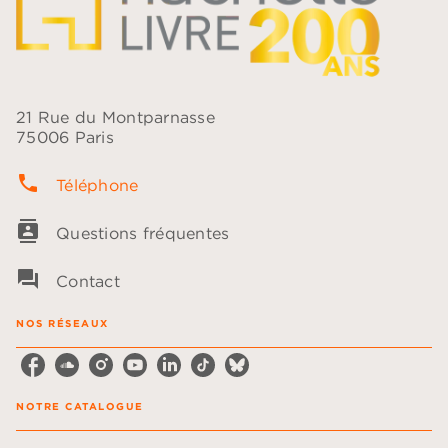
21 Rue du Montparnasse
75006 Paris
phone
Téléphone
contacts
Questions fréquentes
question_answer
Contact
NOS RÉSEAUX
NOTRE CATALOGUE