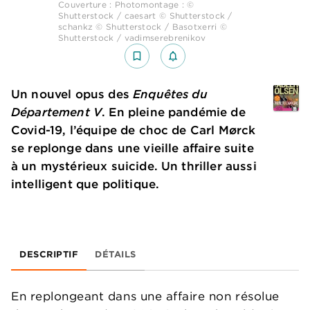
Couverture : Photomontage : ©
Shutterstock / caesart © Shutterstock /
schankz © Shutterstock / Basotxerri ©
Shutterstock / vadimserebrenikov
bookmark_border
notifications_none_outlined
Un nouvel opus des
Enquêtes du
Département V
. En pleine pandémie de
Covid-19, l’équipe de choc de Carl Mørck
se replonge dans une vieille affaire suite
à un mystérieux suicide. Un thriller aussi
intelligent que politique.
DESCRIPTIF
DÉTAILS
En replongeant dans une affaire non résolue