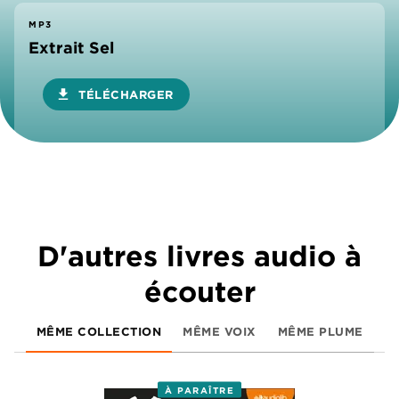
MP3
Extrait Sel
download
TÉLÉCHARGER
D'autres livres audio à
écouter
MÊME COLLECTION
MÊME VOIX
MÊME PLUME
À PARAÎTRE