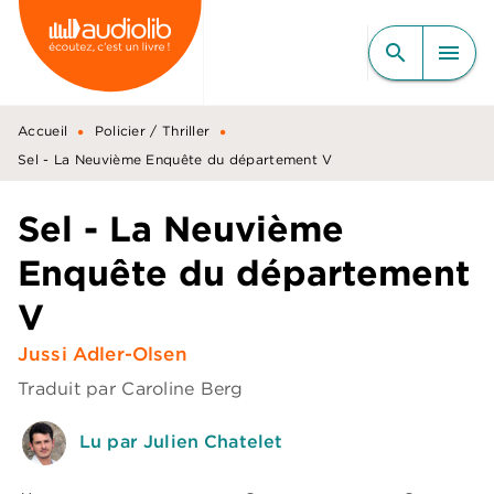
MENU
RECHERCHE
CONTENU
search
menu
PIED DE PAGE
•
•
Accueil
Policier / Thriller
Sel - La Neuvième Enquête du département V
Sel - La Neuvième
Enquête du département
V
Jussi Adler-Olsen
Traduit par
Caroline Berg
Lu par Julien Chatelet