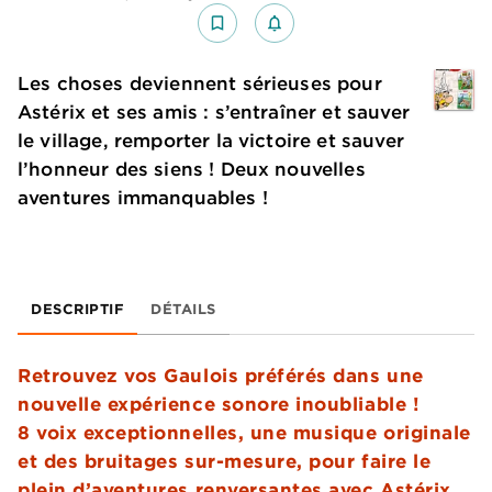
bookmark_border
notifications_none_outlined
Les choses deviennent sérieuses pour
Astérix et ses amis : s’entraîner et sauver
le village, remporter la victoire et sauver
l’honneur des siens ! Deux nouvelles
aventures immanquables !
DESCRIPTIF
DÉTAILS
Retrouvez vos Gaulois préférés dans une
nouvelle expérience sonore inoubliable !
8 voix exceptionnelles, une musique originale
et des bruitages sur-mesure, pour faire le
plein d’aventures renversantes avec Astérix