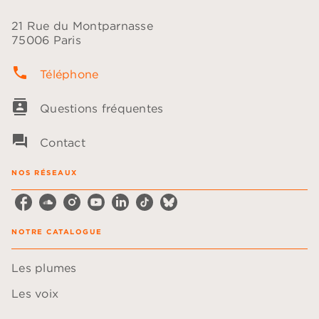
21 Rue du Montparnasse
75006 Paris
phone
Téléphone
contacts
Questions fréquentes
question_answer
Contact
NOS RÉSEAUX
NOTRE CATALOGUE
Les plumes
Les voix