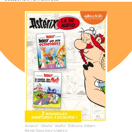
Asterix® Obelix® Idefix® Éditions Albert
René/Goscinny-Uderzo