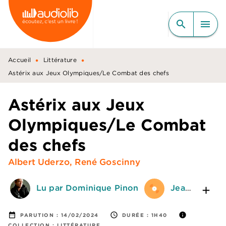
MENU
RECHERCHE
CONTENU
search
menu
PIED DE PAGE
•
•
Accueil
Littérature
Astérix aux Jeux Olympiques/Le Combat des chefs
Astérix aux Jeux
Olympiques/Le Combat
des chefs
Albert Uderzo
,
René Goscinny
Lu par Dominique Pinon
Jean-Claude Donda
date_range
access_time
info
PARUTION :
14/02/2024
DURÉE :
1H40
COLLECTION :
LITTÉRATURE