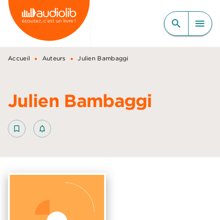
MENU
RECHERCHE
CONTENU
search
menu
PIED DE PAGE
•
•
Accueil
Auteurs
Julien Bambaggi
Julien Bambaggi
bookmark_border
notifications_none_outlined