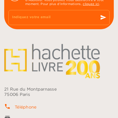
moment. Pour plus d’informations,
cliquez ici
.
send
Indiquez votre email
21 Rue du Montparnasse
75006 Paris
phone
Téléphone