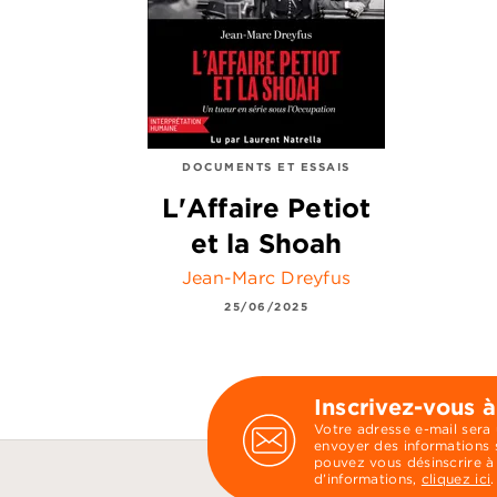
DOCUMENTS ET ESSAIS
L'Affaire Petiot
et la Shoah
Jean-Marc Dreyfus
25/06/2025
Inscrivez-vous à
Votre adresse e-mail sera
envoyer des informations s
pouvez vous désinscrire à
d’informations,
cliquez ici
.