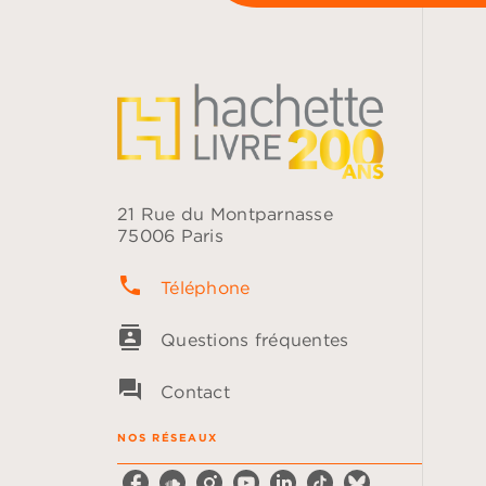
21 Rue du Montparnasse
75006 Paris
phone
Téléphone
contacts
Questions fréquentes
question_answer
Contact
NOS RÉSEAUX