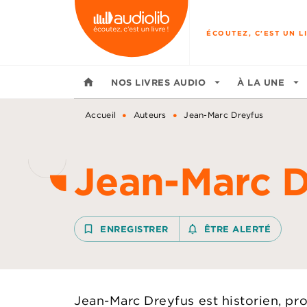
MENU
RECHERCHE
CONTENU
ÉCOUTEZ, C'EST UN LI
home
NOS LIVRES AUDIO
arrow_drop_down
À LA UNE
arrow_drop_down
•
•
Accueil
Auteurs
Jean-Marc Dreyfus
Jean-Marc D
bookmark_border
ENREGISTRER
notifications_none_outline
ÊTRE ALERTÉ
Jean-Marc Dreyfus est historien, pr