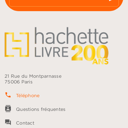
21 Rue du Montparnasse
75006 Paris
phone
Téléphone
contacts
Questions fréquentes
question_answer
Contact