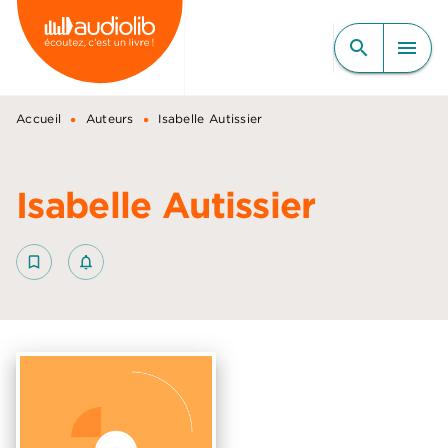
MENU
RECHERCHE
CONTENU
search
menu
PIED DE PAGE
•
•
Accueil
Auteurs
Isabelle Autissier
Isabelle Autissier
bookmark_border
notifications_none_outlined