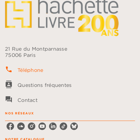
21 Rue du Montparnasse
75006 Paris
phone
Téléphone
contacts
Questions fréquentes
question_answer
Contact
NOS RÉSEAUX
NOTRE CATALOGUE