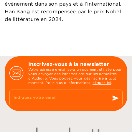
événement dans son pays et à l’international.
Han Kang est récompensée par le prix Nobel
de littérature en 2024.
Inscrivez-vous à la newsletter
Votre adresse e-mail sera uniquement utilisée pour
vous envoyer des informations sur les actualités
d'Audiolib. Vous pouvez vous désinscrire à tout
moment. Pour plus d’informations,
cliquez ici
.
send
Indiquez votre email