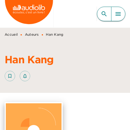
MENU
RECHERCHE
CONTENU
search
menu
PIED DE PAGE
•
•
Accueil
Auteurs
Han Kang
Han Kang
bookmark_border
notifications_none_outlined