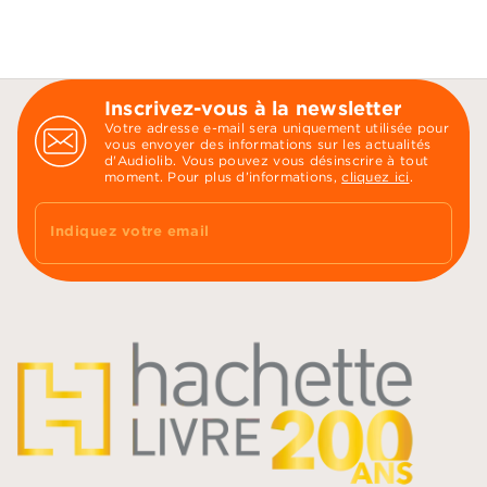
Inscrivez-vous à la newsletter
Votre adresse e-mail sera uniquement utilisée pour
vous envoyer des informations sur les actualités
d'Audiolib. Vous pouvez vous désinscrire à tout
moment. Pour plus d’informations,
cliquez ici
.
Indiquez votre email